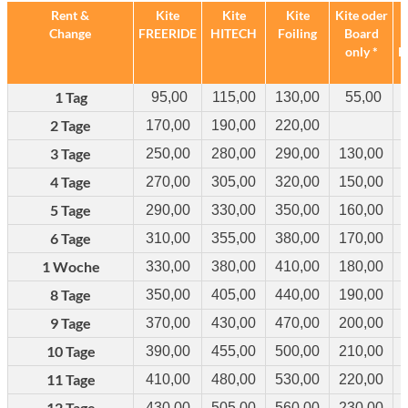
Rent &
Kite
Kite
Kite
Kite oder
Change
FREERIDE
HITECH
Foiling
Board
only *
K
1 Tag
95,00
115,00
130,00
55,00
2 Tage
170,00
190,00
220,00
3 Tage
250,00
280,00
290,00
130,00
4 Tage
270,00
305,00
320,00
150,00
5 Tage
290,00
330,00
350,00
160,00
6 Tage
310,00
355,00
380,00
170,00
1 Woche
330,00
380,00
410,00
180,00
8 Tage
350,00
405,00
440,00
190,00
9 Tage
370,00
430,00
470,00
200,00
10 Tage
390,00
455,00
500,00
210,00
11 Tage
410,00
480,00
530,00
220,00
12 Tage
430,00
505,00
560,00
230,00