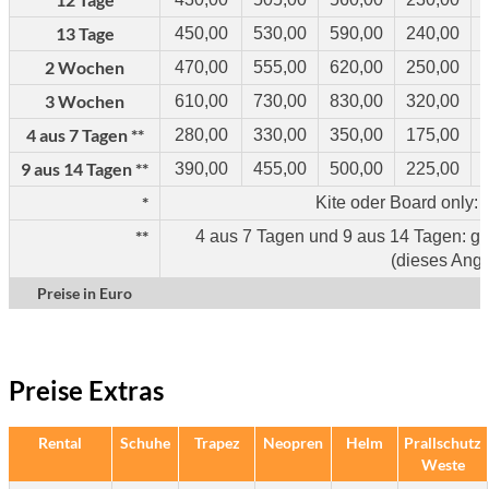
13 Tage
450,00
530,00
590,00
240,00
2 Wochen
470,00
555,00
620,00
250,00
3 Wochen
610,00
730,00
830,00
320,00
4 aus 7 Tagen **
280,00
330,00
350,00
175,00
9 aus 14 Tagen **
390,00
455,00
500,00
225,00
*
Kite oder Board only: 
**
4 aus 7 Tagen und 9 aus 14 Tagen: gült
(dieses Angeb
Preise in Euro
Preise
Extras
Rental
Schuhe
Trapez
Neopren
Helm
Prallschutz
Weste