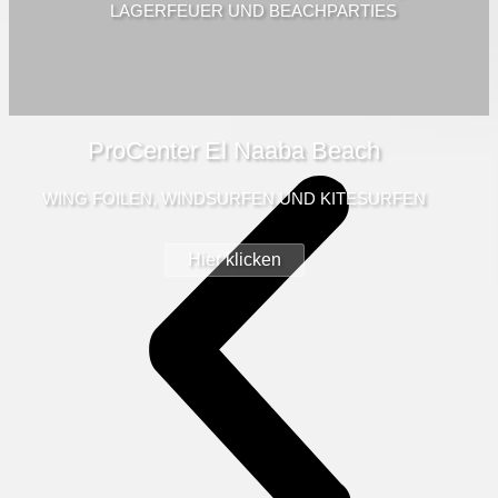
LAGERFEUER UND BEACHPARTIES
ProCenter El Naaba Beach
WING FOILEN, WINDSURFEN UND KITESURFEN
Hier klicken