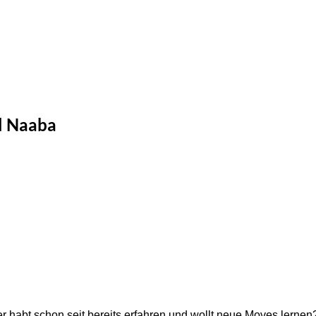
El Naaba
 habt schon seit bereits erfahren und wollt neue Moves lernen? 