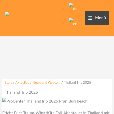
Zum
Inhalt
springen
Menü
Start
Aktuelles
News und Webcam
Thailand Trip 2025
Thailand Trip 2025
Erlebt Euer Traum-Wing/Kite Foil-Abenteuer in Thailand mit